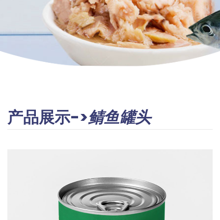
产品展示->
鲭鱼罐头