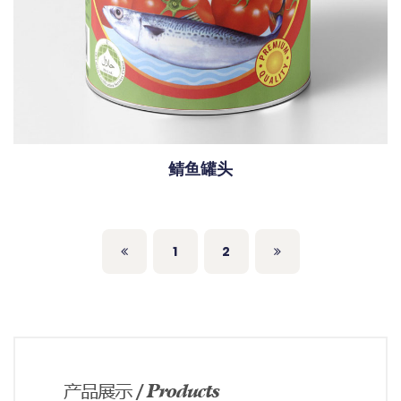
鲭鱼罐头
1
2