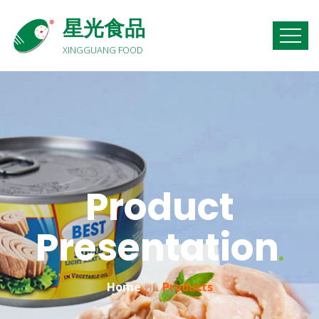
星光食品
XINGGUANG FOOD
Product
Presentation
Home
Products