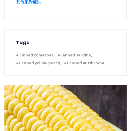
其他系列罐头
Tags
#Tinned tomatoes,
#Canned sardine,
#Canned yellow peach,
#Canned mushroom